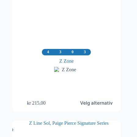
4
3
0
3
Z Zone
Dette
Velg alternativ
kr
215,00
produktet
har
flere
varianter.
Alternativene
kan
velges