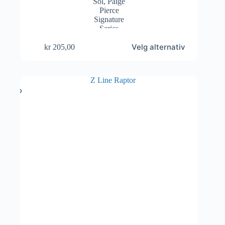
Dette
Velg alternativ
kr
205,00
produktet
har
flere
varianter.
Alternativene
kan
velges
på
produktsiden