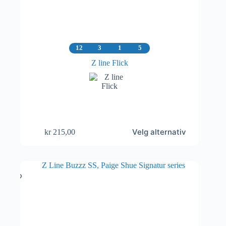
12
3
1
5
Z line Flick
Dette
Velg alternativ
kr
215,00
produktet
har
flere
varianter.
Alternativene
kan
velges
på
produktsiden