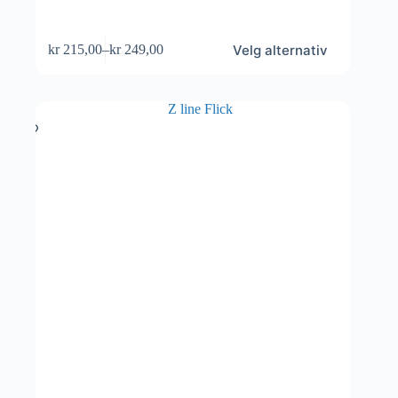
Dette
Velg alternativ
kr
215,00
–
kr
249,00
produktet
Prisområde:
har
kr 215,00
flere
til
varianter.
kr 249,00
Alternativene
kan
velges
på
produktsiden