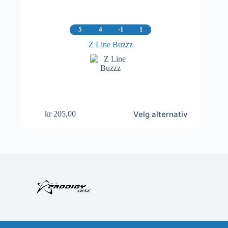
5
4
-1
1
Z Line Buzzz
Dette
Velg alternativ
kr
205,00
produktet
har
flere
varianter.
Alternativene
kan
velges
på
produktsiden