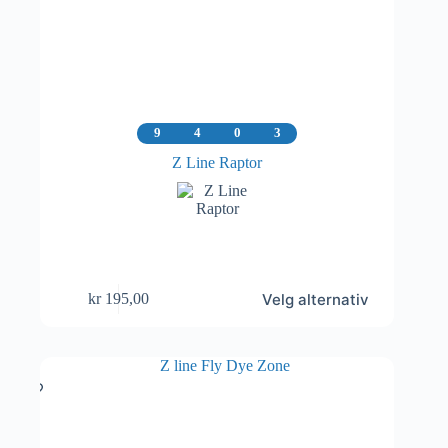
9
4
0
3
Z Line Raptor
Dette
Velg alternativ
kr
195,00
produktet
har
flere
varianter.
Alternativene
kan
velges
på
produktsiden