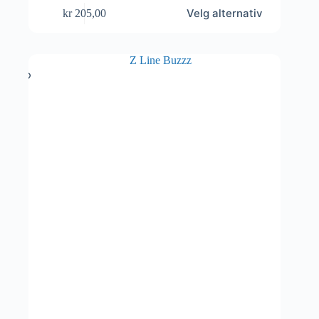
Dette
Velg alternativ
kr
205,00
produktet
har
flere
varianter.
Alternativene
kan
velges
på
produktsiden