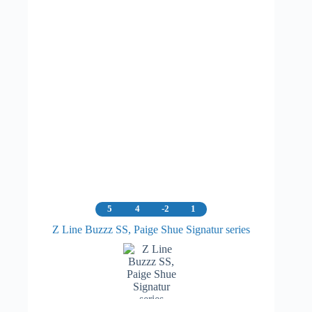
5
4
-2
1
Z Line Buzzz SS, Paige Shue Signatur series