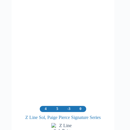
på
produktsiden
4
5
-3
0
Z Line Sol, Paige Pierce Signature Series