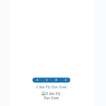
4
3
0
3
Z line Fly Dye Zone