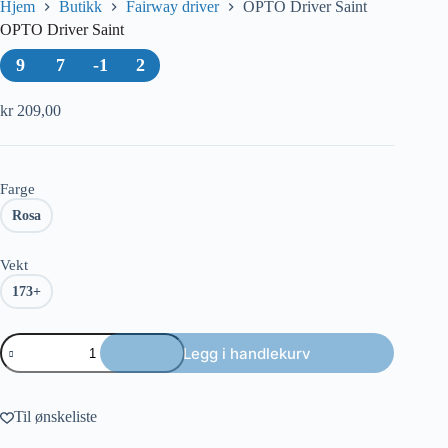
Hjem
Butikk
Fairway driver
OPTO Driver Saint
OPTO Driver Saint
9
7
-1
2
kr
209,00
Farge
Rosa
Vekt
173+
OPTO
Legg i handlekurv
Driver
Saint
antall
Til ønskeliste