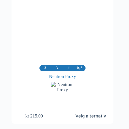
3
3
-1
0, 5
Neutron Proxy
Dette
Velg alternativ
kr
215,00
produktet
har
flere