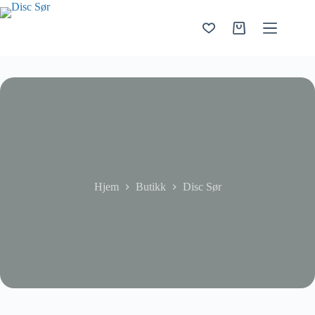
Hopp
til
innholdet
Handlekurv
Hjem
Butikk
Disc Sør
Disc Sør