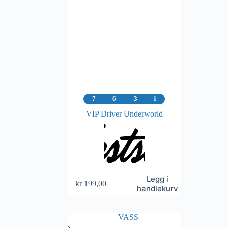
7
6
-3
1
VIP Driver Underworld
Legg i
kr
199,00
handlekurv