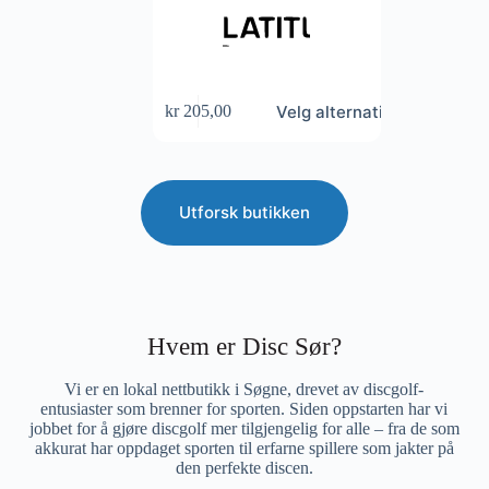
Dette
Velg alternativ
kr
205,00
produktet
har
flere
varianter.
Alternativene
Utforsk butikken
kan
velges
på
produktsiden
Hvem er Disc Sør?
Vi er en lokal nettbutikk i Søgne, drevet av discgolf-
entusiaster som brenner for sporten. Siden oppstarten har vi
jobbet for å gjøre discgolf mer tilgjengelig for alle – fra de som
akkurat har oppdaget sporten til erfarne spillere som jakter på
den perfekte discen.