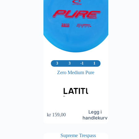
3
3
-1
1
Zero Medium Pure
Legg i
kr
159,00
handlekurv