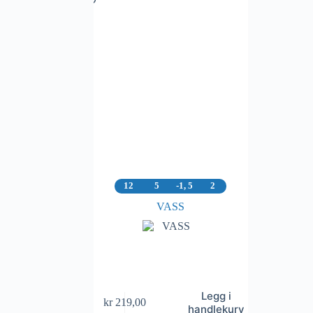
12
5
-1, 5
2
VASS
Legg i
kr
219,00
handlekurv