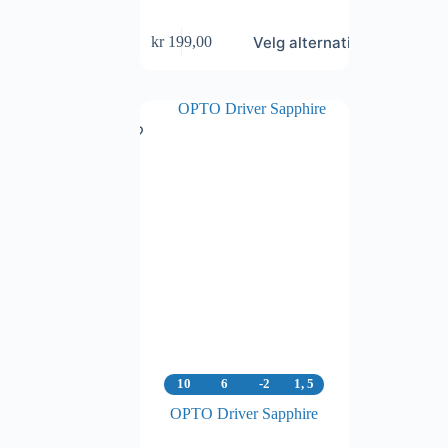
Dette
Velg alternativ
kr
199,00
produktet
har
flere
varianter.
Alternativene
kan
velges
på
produktsiden
10
6
-2
1, 5
OPTO Driver Sapphire