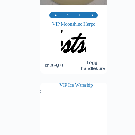
4
3
0
3
VIP Moonshine Harpe
Legg i
kr
269,00
handlekurv