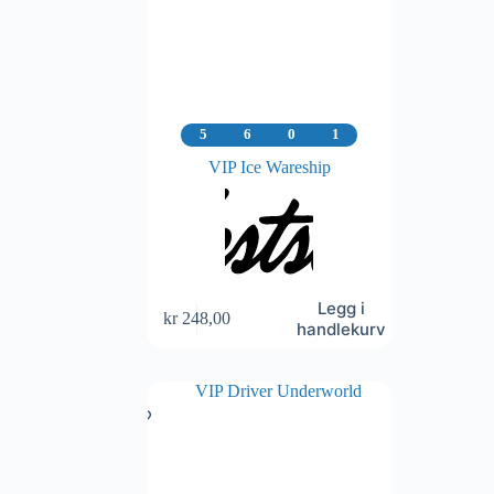
5
6
0
1
VIP Ice Wareship
Legg i
kr
248,00
handlekurv