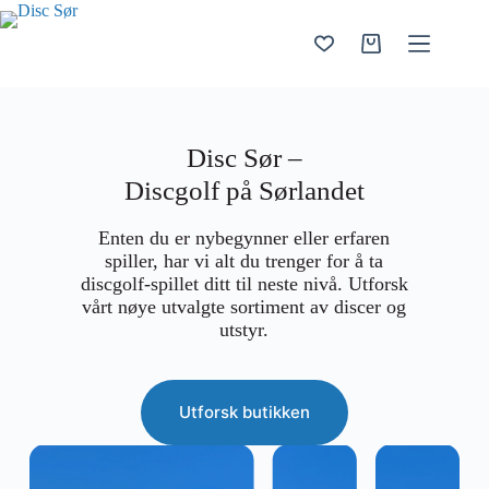
Hopp
til
innholdet
Handlekurv
Disc Sør –
Discgolf på Sørlandet
Enten du er nybegynner eller erfaren
spiller, har vi alt du trenger for å ta
discgolf-spillet ditt til neste nivå. Utforsk
vårt nøye utvalgte sortiment av discer og
utstyr.
Utforsk butikken