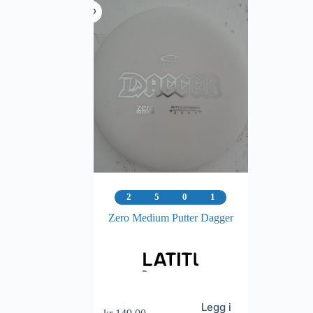
2
5
0
1
Zero Medium Putter Dagger
Legg i