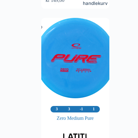
kr
149,00
handlekurv
3
3
-1
1
Zero Medium Pure