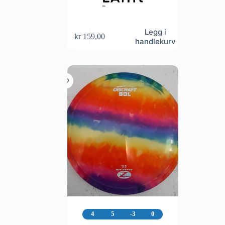
Legg i
kr
159,00
handlekurv
4
5
-3
0