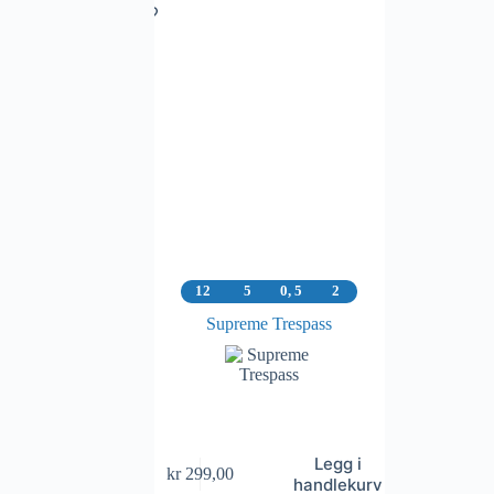
12
5
0, 5
2
Supreme Trespass
Legg i
kr
299,00
handlekurv