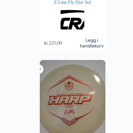
Z Line Fly Dye Sol
Legg i
kr
225,00
handlekurv