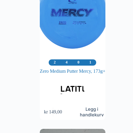
2
4
0
1
Zero Medium Putter Mercy, 173g+
Legg i
kr
149,00
handlekurv