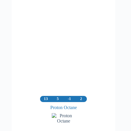
13
5
-1
2
Proton Octane