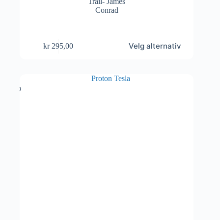
Dette
Velg alternativ
kr
295,00
produktet
har
flere
varianter.
Alternativene
kan
velges
på
produktsiden