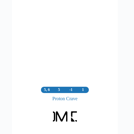
5, 6
5
-1
1
Proton Crave