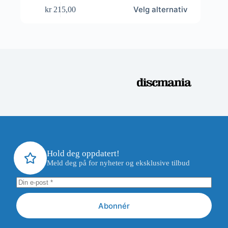
Dette
Velg alternativ
kr
215,00
produktet
har
flere
varianter.
Alternativene
kan
velges
på
produktsiden
Hold deg oppdatert!
Meld deg på for nyheter og eksklusive tilbud
Abonnér