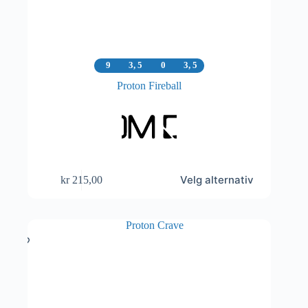
9
3, 5
0
3, 5
Proton Fireball
Dette
Velg alternativ
kr
215,00
produktet
har
flere
varianter.
Alternativene
kan
velges
på
produktsiden