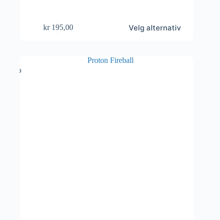
Dette
Velg alternativ
kr
195,00
produktet
har
flere
varianter.
Alternativene
kan
velges
på
produktsiden