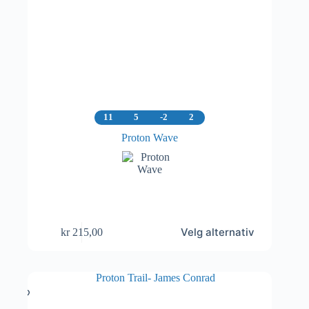
11
5
-2
2
Proton Wave
Dette
Velg alternativ
kr
215,00
produktet
har
flere
varianter.
Alternativene
kan
velges