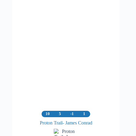
på
produktsiden
10
5
-1
1
Proton Trail- James Conrad