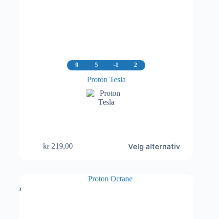
9
5
-1
2
Proton Tesla
Dette
Velg alternativ
kr
219,00
produktet
har
flere
varianter.
Alternativene
kan
velges
på
produktsiden