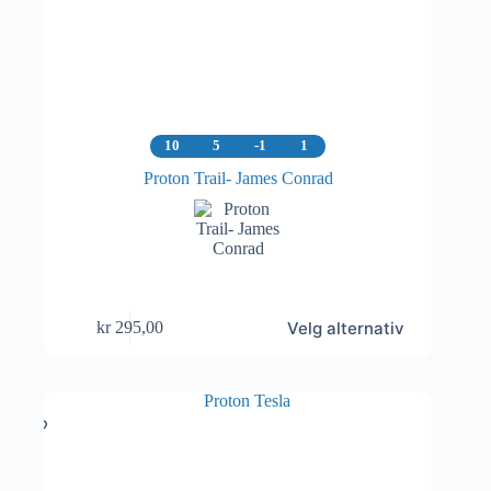
10
5
-1
1
Proton Trail- James Conrad
Dette
Velg alternativ
kr
295,00
produktet
har
flere
varianter.
Alternativene
kan
velges
på
produktsiden