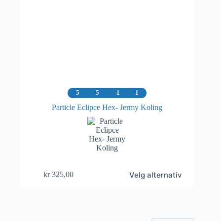
5
5
-1
1
Particle Eclipce Hex- Jermy Koling
Dette
Velg alternativ
kr
325,00
produktet
har
flere
varianter.
Alternativene
kan