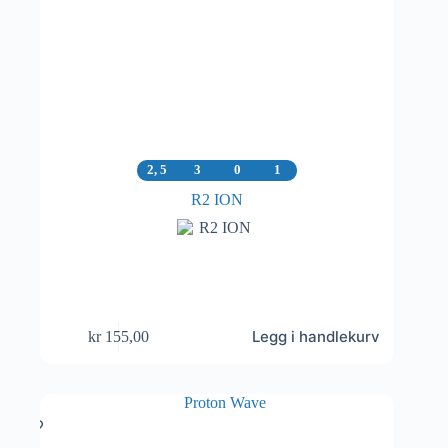
2, 5
3
0
1
R2 ION
Legg i handlekurv
kr
155,00