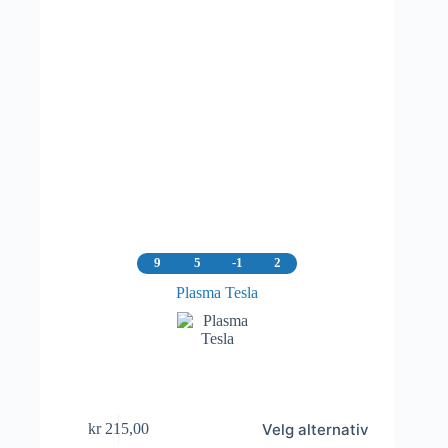
9
5
-1
2
Plasma Tesla
Dette
Velg alternativ
kr
215,00
produktet