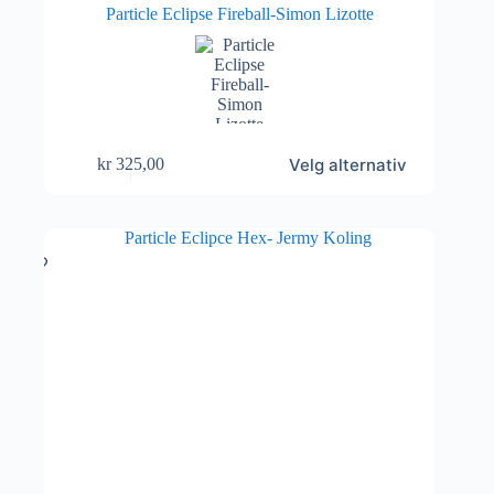
Particle Eclipse Fireball-Simon Lizotte
Dette
Velg alternativ
kr
325,00
produktet
har
flere
varianter.
Alternativene
kan
velges
på
produktsiden