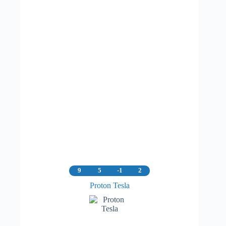
9
5
-1
2
Proton Tesla