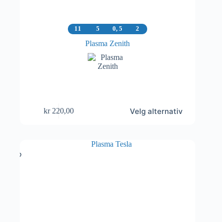
11
5
0, 5
2
Plasma Zenith
Dette
Velg alternativ
kr
220,00
produktet
har
flere
varianter.
Alternativene
kan
velges
på
produktsiden