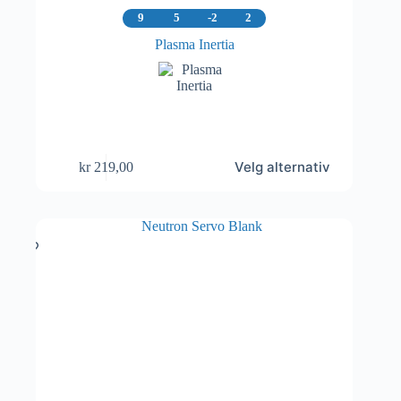
9
5
-2
2
Plasma Inertia
Dette
Velg alternativ
kr
219,00
produktet
har
flere
varianter.
Alternativene
kan
velges
på
produktsiden