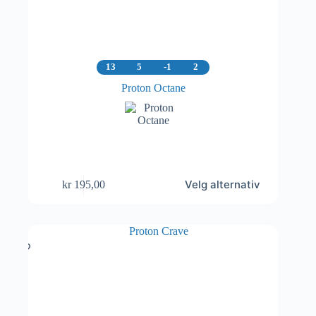
13
5
-1
2
Proton Octane
Dette
Velg alternativ
kr
195,00
produktet
har
flere
varianter.
Alternativene
kan
velges
på
produktsiden