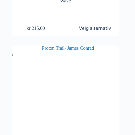
Dette
Velg alternativ
kr
215,00
produktet
har
flere
varianter.
Alternativene
kan
velges
på
produktsiden