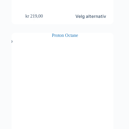
Dette
Velg alternativ
kr
219,00
produktet
har
flere
varianter.
Alternativene
kan
velges
på
produktsiden