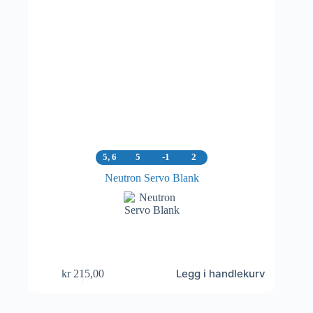
5, 6
5
-1
2
Neutron Servo Blank
Legg i handlekurv
kr
215,00