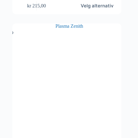
Dette
Velg alternativ
kr
215,00
produktet
har
flere
varianter.
Alternativene
kan
velges
på
produktsiden