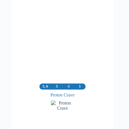
5, 6
5
-1
1
Proton Crave