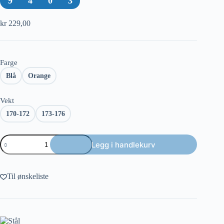
9
4
0
3
kr
229,00
Farge
Blå
Orange
Vekt
170-172
173-176
Stål
Legg i handlekurv
Stokely
Tour-
series
antall
Til ønskeliste