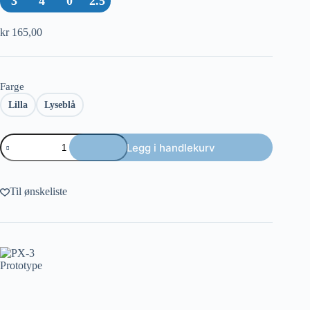
3
4
0
2.5
kr
165,00
Farge
Lilla
Lyseblå
PX-
Legg i handlekurv
3
Prototype
antall
Til ønskeliste