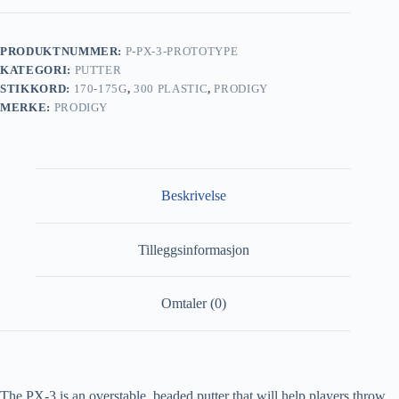
PRODUKTNUMMER:
P-PX-3-PROTOTYPE
KATEGORI:
PUTTER
STIKKORD:
170-175G
,
300 PLASTIC
,
PRODIGY
MERKE:
PRODIGY
Beskrivelse
Tilleggsinformasjon
Omtaler (0)
The PX-3 is an overstable, beaded putter that will help players throw