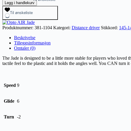
AIR
Legg i handlekurv
Jade
antall
Til ønskeliste
Produktnummer:
381-1104
Kategori:
Distance driver
Stikkord:
145-1
Beskrivelse
Tilleggsinformasjon
Omtaler (0)
The Jade is designed to be a little more stable for players who loved 
tactile feel to the plastic and it holds the angles well. You CAN turn it
Speed
9
Glide
6
Turn
-2