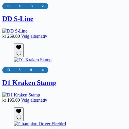
kan
11
6
-3
2
velges
på
DD S-Line
produktsiden
Dette
kr
269,00
Velg alternativ
produktet
har
flere
varianter.
Alternativene
kan
13
5
0
4
velges
på
D1 Kraken Stamp
produktsiden
Dette
kr
195,00
Velg alternativ
produktet
har
flere
varianter.
Alternativene