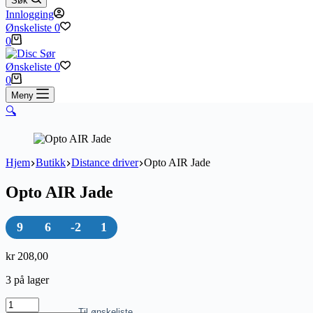
Søk
Innlogging
Ønskeliste
0
Handlekurv
0
Ønskeliste
0
Handlekurv
0
Meny
🔍
Hjem
Butikk
Distance driver
Opto AIR Jade
Opto AIR Jade
9
6
-2
1
kr
208,00
3 på lager
Opto
Til ønskeliste