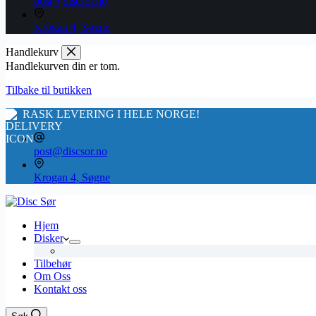
post@discsor.no
Krogan 4, Søgne
Handlekurv
Handlekurven din er tom.
Tilbake til butikken
RASK LEVERING I HELE NORGE!
post@discsor.no
Krogan 4, Søgne
Hjem
Disker
Tilbehør
Om Oss
Kontakt oss