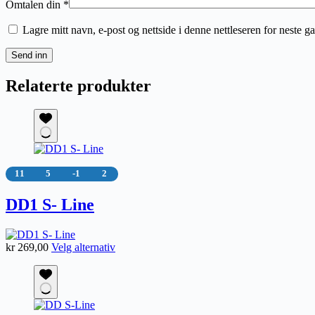
Omtalen din
*
Lagre mitt navn, e-post og nettside i denne nettleseren for neste 
Send inn
Relaterte produkter
11
5
-1
2
DD1 S- Line
Dette
kr
269,00
Velg alternativ
produktet
har
flere
varianter.
Alternativene