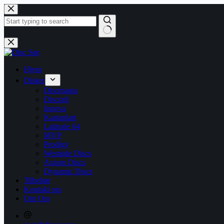
Hopp
til
innholdet
Ingen
resultater
Hjem
Disker
Discmania
Discraft
Innova
Kastaplast
Latitude 64
MVP
Prodigy
Westside Discs
Axiom Discs
Dynamic Discs
Tilbehør
Kontakt oss
Om Oss