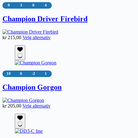
kan
9
3
0
4
velges
på
Champion Driver Firebird
produktsiden
Dette
kr
215,00
Velg alternativ
produktet
har
flere
varianter.
Alternativene
kan
10
6
-2
1
velges
på
Champion Gorgon
produktsiden
Dette
kr
205,00
Velg alternativ
produktet
har
flere
varianter.
Alternativene