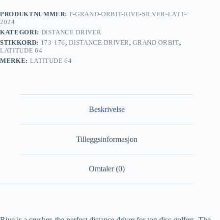
PRODUKTNUMMER:
P-GRAND-ORBIT-RIVE-SILVER-LATT-
2024
KATEGORI:
DISTANCE DRIVER
STIKKORD:
173-176
,
DISTANCE DRIVER
,
GRAND ORBIT
,
LATITUDE 64
MERKE:
LATITUDE 64
Beskrivelse
Tilleggsinformasjon
Omtaler (0)
Rive is a crusher, the perfect distance driver for top disc golfers. The