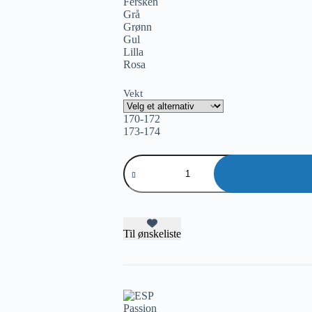
Fersken
Grå
Grønn
Gul
Lilla
Rosa
Vekt
170-172
173-174
ESP
Passion
antall
Til ønskeliste