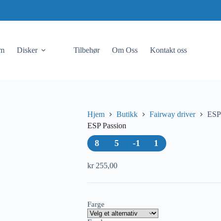
em
Disker
Tilbehør
Om Oss
Kontakt oss
Hjem
Butikk
Fairway driver
ESP
ESP Passion
8
5
-1
1
kr
255,00
Farge